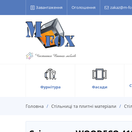
Завантаження
Оголошення
zakaz@m-fo
С
Фасади
Фурнітура
Головна
Стільниці та плитні матеріали
Сті