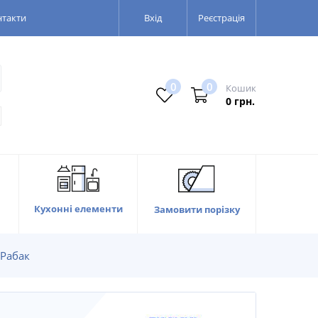
нтакти
Вхід
Реєстрація
0
0
Кошик
0 грн.
Кухонні елементи
Замовити порізку
Рабак