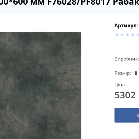
0*600 мм F76028/PF8017 Раба
Артикул:
Виробник:
Розмір:
0
Ціна:
5302