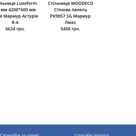
ільниця Luxeform
Стільниця WOODECO
Вішак Giff 15
 мм 4200*600 мм
Стінова панель
чорний
4 Мармур Астурія
PK9057 SG Мармур
71,2 грн.
R-6
Люкс
6624 грн.
5450 грн.
Слідкуйте за нами:
Способи оплати: