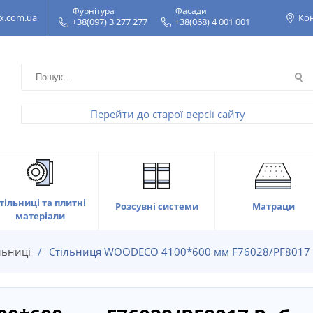
Фурнітура
Фасади
x.com.ua
Ко
+38(097) 3 277 277
+38(068) 4 001 001
Перейти до старої версії сайту
тільниці та плитні
Матраци
Розсувні системи
матеріали
льниці
Стільниця WOODECO 4100*600 мм F76028/PF8017 