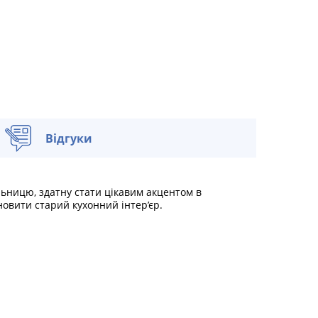
Відгуки
льницю, здатну стати цікавим акцентом в
новити старий кухонний інтер’єр.