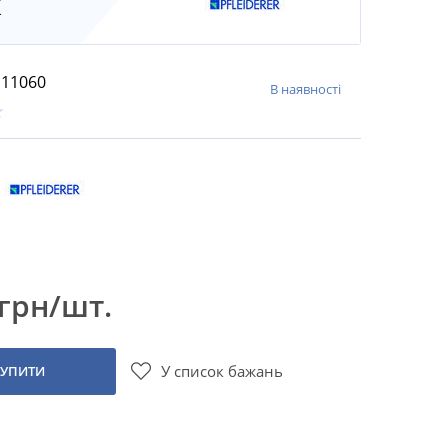
к
11060
В наявності
 грн/шт.
У список бажань
КУПИТИ