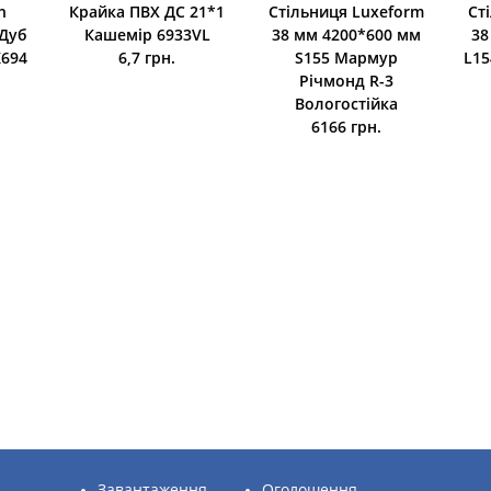
n
Крайка ПВХ ДС 21*1
Стільниця Luxeform
Ст
 Дуб
Кашемір 6933VL
38 мм 4200*600 мм
38
K694
6,7 грн.
S155 Мармур
L15
Річмонд R-3
Вологостійка
6166 грн.
Завантаження
Оголошення