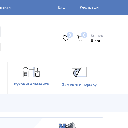
нтакти
Вхід
Реєстрація
0
0
Кошик
0 грн.
Кухонні елементи
Замовити порізку