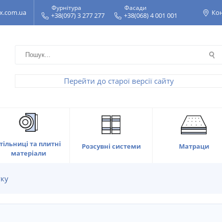
Фурнітура
Фасади
x.com.ua
Ко
+38(097) 3 277 277
+38(068) 4 001 001
Перейти до старої версії сайту
тільниці та плитні
Матраци
Розсувні системи
матеріали
уку