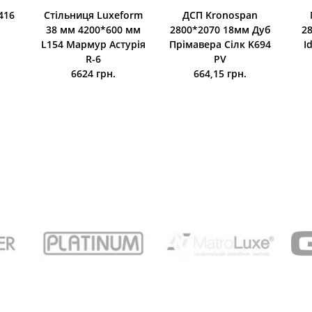
416
Стільниця Luxeform
ДСП Kronospan
38 мм 4200*600 мм
2800*2070 18мм Дуб
2
L154 Мармур Астурія
Прімавера Сілк K694
I
R-6
PV
6624 грн.
664,15 грн.