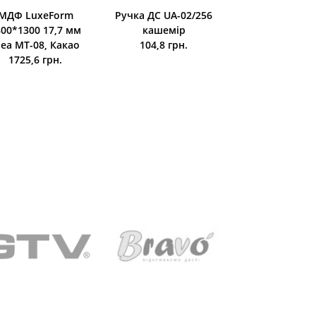
МДФ LuxeForm
Ручка ДС UA-02/256
Ручка ДС D-70
800*1300 17,7 мм
кашемір
кашемір
dea MT-08, Какао
104,8 грн.
128,7 грн.
1725,6 грн.