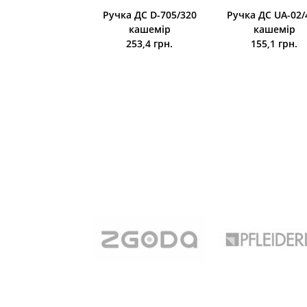
а Hafele 175*35
Ручка ДС D-705/320
Ручка ДС UA-02/
266 грн.
кашемір
кашемір
253,4 грн.
155,1 грн.