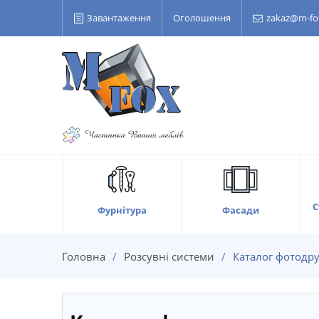
Завантаження
Оголошення
zakaz@m-fo
С
Фасади
Фурнітура
Головна
Розсувні системи
Каталог фотодр