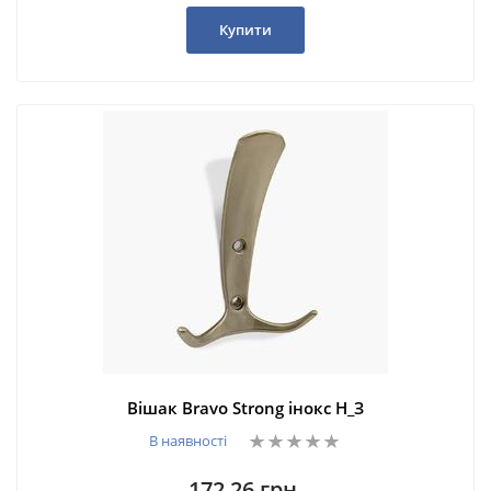
Купити
Вішак Bravo Strong інокс Н_З
В наявності
172,26 грн.