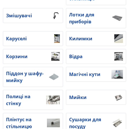
Лотки для
Змішувачі
приборів
Каруселі
Килимки
Корзини
Відра
Піддон у шафу-
Магічні кути
мийку
Полиці на
Мийки
стінку
Плінтус на
Сушарки для
стільницю
посуду