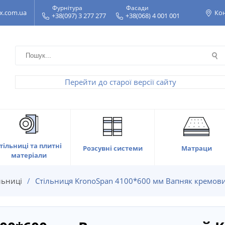
Фурнітура
Фасади
x.com.ua
Ко
+38(097) 3 277 277
+38(068) 4 001 001
Перейти до старої версії сайту
тільниці та плитні
Матраци
Розсувні системи
матеріали
льниці
Стільниця KronoSpan 4100*600 мм Вапняк кремов