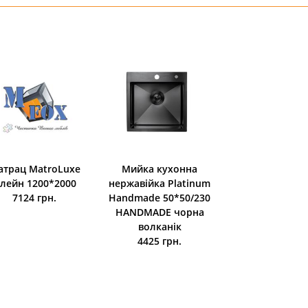
атрац MatroLuxe
Мийка кухонна
Стільниця Lux
лейн 1200*2000
нержавійка Platinum
38 мм 4200*6
7124 грн.
Handmade 50*50/230
S155 Марм
HANDMADE чорна
Річмонд R
волканік
Вологостій
4425 грн.
6166 грн.