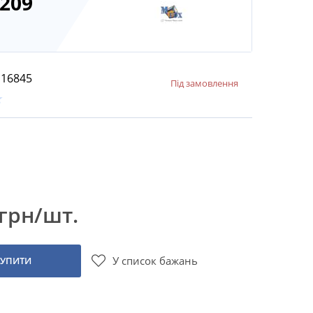
209
16845
Під замовлення
 грн/шт.
У список бажань
КУПИТИ