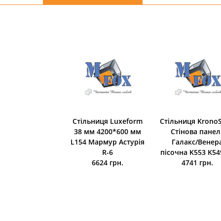
 GIFF 1/280/160-
Стільниця Luxeform
Стільниця Krono
200 чорний
38 мм 4200*600 мм
Стінова панел
51,3 грн.
L154 Мармур Астурія
Галакс/Венер
R-6
пісочна K553 K54
6624 грн.
4741 грн.