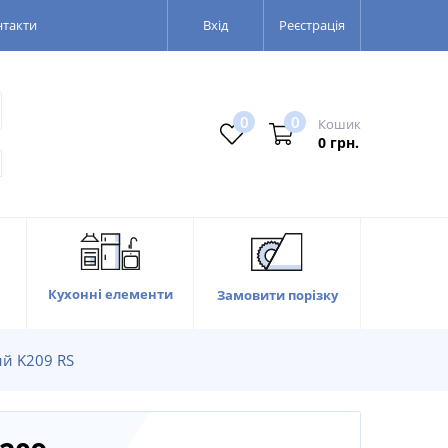
нтакти
Вхід
Реєстрація
0
0
Кошик
0 грн.
Кухонні елементи
Замовити порізку
ий K209 RS