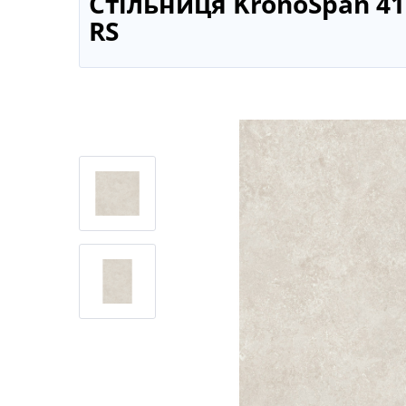
Стільниця KronoSpan 4
RS