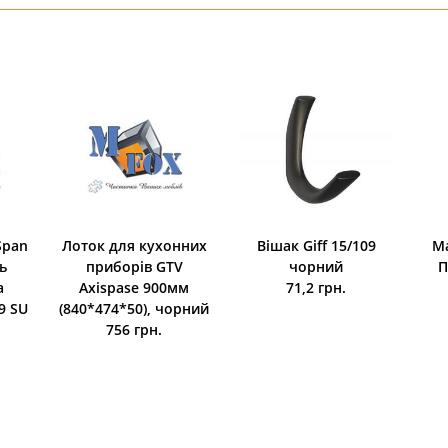
Span
Лоток для кухонних
Вішак Giff 15/109
М
ь
приборів GTV
чорний
П
а
Axispase 900мм
71,2 грн.
9 SU
(840*474*50), чорний
756 грн.