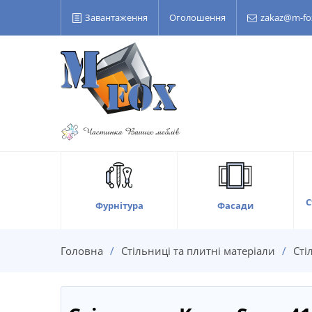
Завантаження
Оголошення
zakaz@m-fo
С
Фасади
Фурнітура
Головна
Стільниці та плитні матеріали
Сті